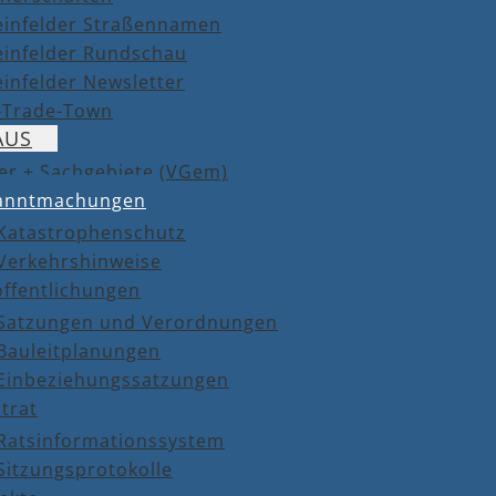
einfelder Straßennamen
einfelder Rundschau
infelder Newsletter
r-Trade-Town
AUS
er + Sachgebiete (VGem)
anntmachungen
Katastrophenschutz
Verkehrshinweise
öffentlichungen
Satzungen und Verordnungen
Bauleitplanungen
Einbeziehungssatzungen
trat
Ratsinformationssystem
Sitzungsprotokolle