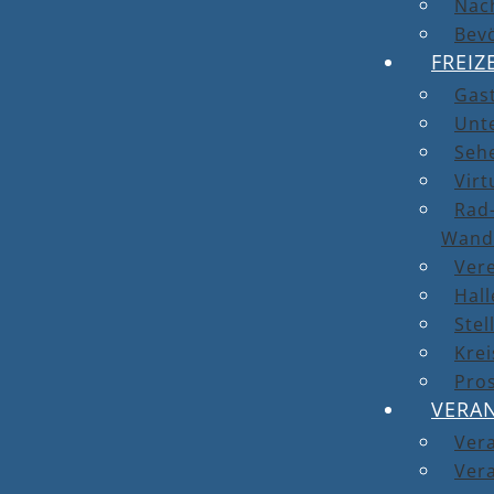
Nach
Bev
FREIZ
Gas
Unt
Seh
Virt
Rad-
Wand
Ver
Hal
Stel
Kre
Pro
VERA
Ver
Vera