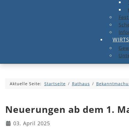
Fest
Sche
Info
WIRT
Gew
Unt
Aktuelle Seite:
Startseite
Rathaus
Bekanntmachu
Neuerungen ab dem 1. M
Details
03. April 2025