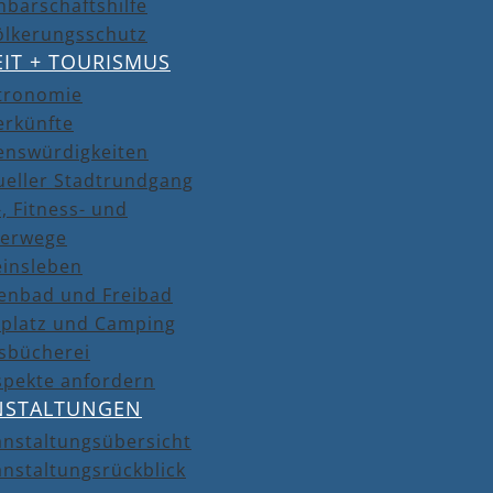
barschaftshilfe
ölkerungsschutz
EIT + TOURISMUS
tronomie
erkünfte
enswürdigkeiten
ueller Stadtrundgang
, Fitness- und
erwege
einsleben
lenbad und Freibad
lplatz und Camping
isbücherei
spekte anfordern
NSTALTUNGEN
anstaltungsübersicht
nstaltungsrückblick