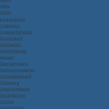
elles
tteile
Burgambach
Erlabronn
Grappertshofen
Klosterdorf
Hohlweiler
Kornhöfstadt
Neuses
Oberlaimbach
Ruthmannsweiler
Schnodsenbach
Thierberg
Unterlaimbach
Zeisenbronn
chichte
tnerschaften