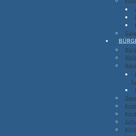
Proj
Gale
BÜRG
Bür
Abfa
Bau
F
Ges
Kom
Kin
Sch
Kirc