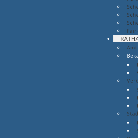
Sch
Sch
Sche
Fai
RATH
Ämt
Bek
Ver
Stad