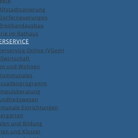
ekte
Altstadtsanierung
Dorferneuerungen
Breitbandausbau
rie im Rathaus
ERSERVICE
gerservice Online (VGem)
llwirtschaft
en und Wohnen
Kommunales
assadenprogramm
Impulsberatung
undheitswesen
munale Einrichtungen
dergärten
ulen und Bildung
hen und Kloster