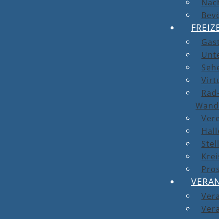
Nach
Bev
FREIZ
Gas
Unt
Seh
Virt
Rad-
Wand
Ver
Hal
Stel
Kre
Pro
VERA
Ver
Vera