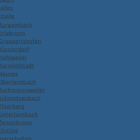
elles
tteile
Burgambach
Erlabronn
Grappertshofen
Klosterdorf
Hohlweiler
Kornhöfstadt
Neuses
Oberlaimbach
Ruthmannsweiler
Schnodsenbach
Thierberg
Unterlaimbach
Zeisenbronn
chichte
tnerschaften