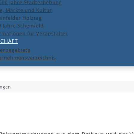
600 Jahre Stadterhebung
e, Märkte und Kultur
infelder Holztag
 Jahre Scheinfeld
rmationen für Veranstalter
SCHAFT
erbegebiete
ernehmensverzeichnis
ngen