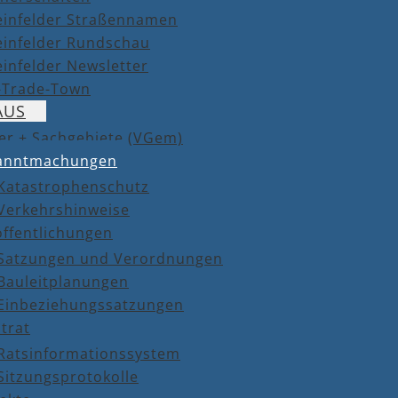
einfelder Straßennamen
einfelder Rundschau
infelder Newsletter
r-Trade-Town
AUS
er + Sachgebiete (VGem)
anntmachungen
Katastrophenschutz
Verkehrshinweise
öffentlichungen
Satzungen und Verordnungen
Bauleitplanungen
Einbeziehungssatzungen
trat
Ratsinformationssystem
Sitzungsprotokolle