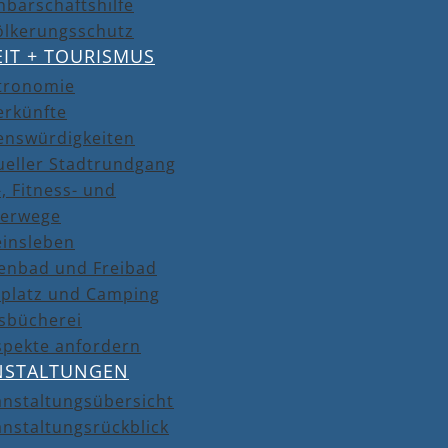
barschaftshilfe
ölkerungsschutz
EIT + TOURISMUS
tronomie
erkünfte
enswürdigkeiten
ueller Stadtrundgang
, Fitness- und
erwege
einsleben
lenbad und Freibad
lplatz und Camping
isbücherei
spekte anfordern
NSTALTUNGEN
anstaltungsübersicht
nstaltungsrückblick