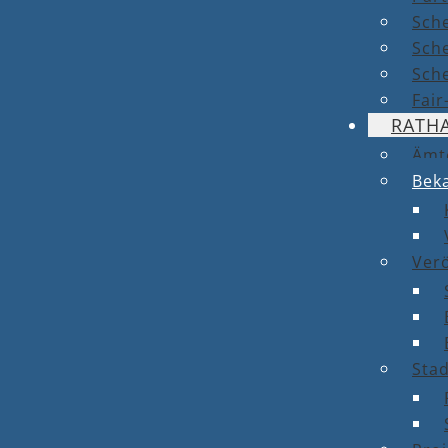
Sch
Sch
Sche
Fai
RATH
Ämt
Bek
Ver
Stad