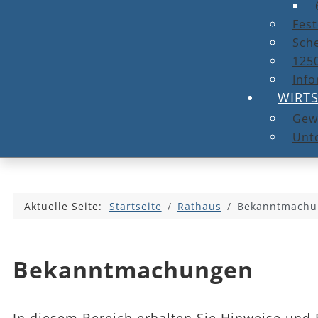
Fest
Sche
1250
Info
WIRT
Gew
Unt
Aktuelle Seite:
Startseite
Rathaus
Bekanntmachu
Bekanntmachungen