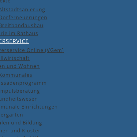
ekte
Altstadtsanierung
Dorferneuerungen
Breitbandausbau
rie im Rathaus
ERSERVICE
gerservice Online (VGem)
llwirtschaft
en und Wohnen
Kommunales
assadenprogramm
Impulsberatung
undheitswesen
munale Einrichtungen
dergärten
ulen und Bildung
hen und Kloster