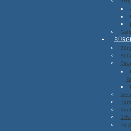
Proj
Gale
BÜRG
Bür
Abfa
Bau
F
Ges
Kom
Kin
Sch
Kirc