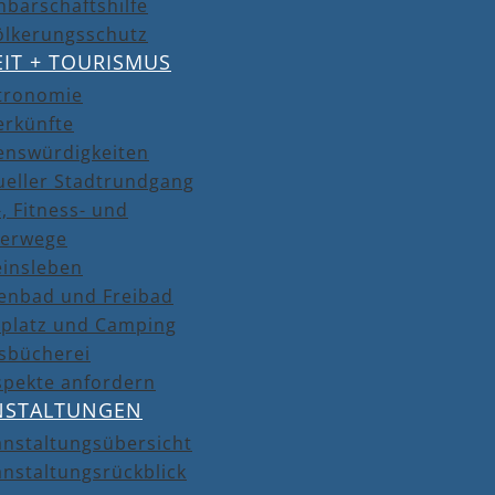
barschaftshilfe
ölkerungsschutz
EIT + TOURISMUS
tronomie
erkünfte
enswürdigkeiten
ueller Stadtrundgang
, Fitness- und
erwege
einsleben
lenbad und Freibad
lplatz und Camping
isbücherei
spekte anfordern
NSTALTUNGEN
anstaltungsübersicht
nstaltungsrückblick