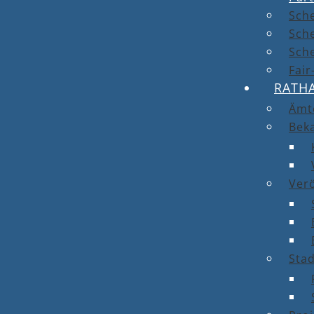
Sch
Sch
Sche
Fai
RATH
Ämt
Bek
Ver
Stad