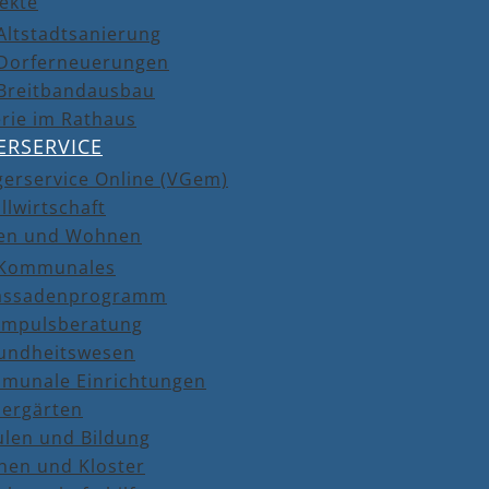
ekte
Altstadtsanierung
Dorferneuerungen
Breitbandausbau
rie im Rathaus
ERSERVICE
gerservice Online (VGem)
llwirtschaft
en und Wohnen
Kommunales
assadenprogramm
Impulsberatung
undheitswesen
munale Einrichtungen
dergärten
ulen und Bildung
hen und Kloster