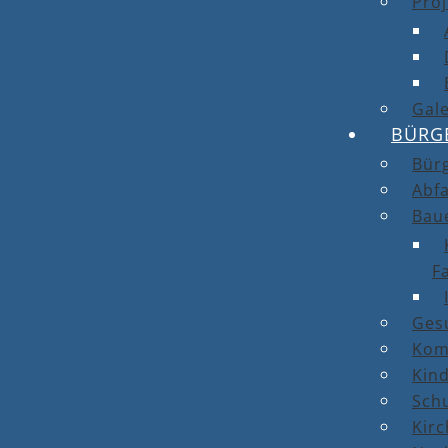
Proj
Gale
BÜRG
Bür
Abfa
Bau
F
Ges
Kom
Kin
Sch
Kirc