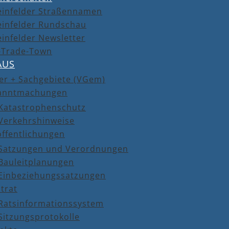
einfelder Straßennamen
einfelder Rundschau
infelder Newsletter
r-Trade-Town
AUS
er + Sachgebiete (VGem)
anntmachungen
Katastrophenschutz
Verkehrshinweise
öffentlichungen
Satzungen und Verordnungen
Bauleitplanungen
Einbeziehungssatzungen
trat
Ratsinformationssystem
Sitzungsprotokolle