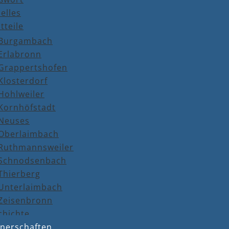
elles
tteile
Burgambach
Erlabronn
Grappertshofen
Klosterdorf
Hohlweiler
Kornhöfstadt
Neuses
Oberlaimbach
Ruthmannsweiler
Schnodsenbach
Thierberg
Unterlaimbach
Zeisenbronn
chichte
tnerschaften