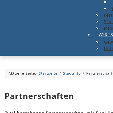
Fest
Sche
Info
WIRT
Gew
Unt
Aktuelle Seite:
Startseite
Stadtinfo
Partnerschaf
Partnerschaften