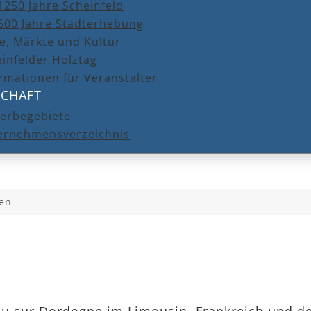
1250 Jahre Scheinfeld
600 Jahre Stadterhebung
e, Märkte und Kultur
infelder Holztag
rmationen für Veranstalter
SCHAFT
erbegebiete
ernehmensverzeichnis
ten