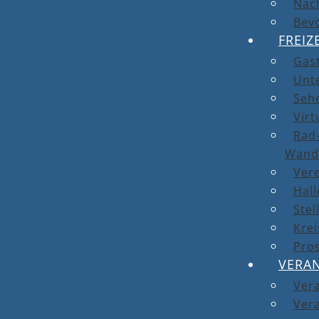
Nach
Bev
FREIZ
Gas
Unt
Seh
Virt
Rad-
Wand
Ver
Hal
Stel
Kre
Pro
VERA
Ver
Vera