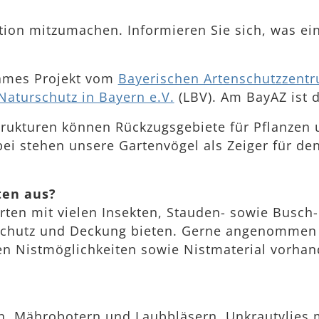
Aktion mitzumachen. Informieren Sie sich, was 
sames Projekt vom
Bayerischen Artenschutzzent
aturschutz in Bayern e.V.
(LBV). Am BayAZ ist d
trukturen können Rückzugsgebiete für Pflanzen u
abei stehen unsere Gartenvögel als Zeiger für
ten aus?
rten mit vielen Insekten, Stauden- sowie Busch
 Schutz und Deckung bieten. Gerne angenommen
ten Nistmöglichkeiten sowie Nistmaterial vorha
den, Mährobotern und Laubbläsern, Unkrautvlies