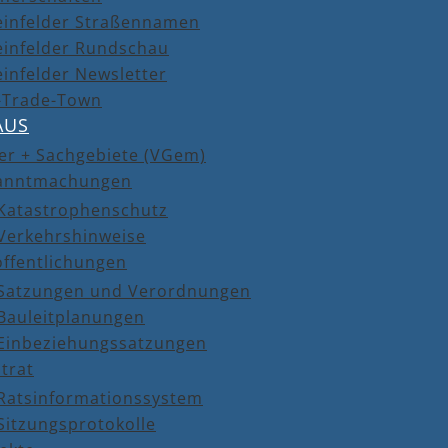
einfelder Straßennamen
einfelder Rundschau
infelder Newsletter
r-Trade-Town
AUS
er + Sachgebiete (VGem)
anntmachungen
Katastrophenschutz
Verkehrshinweise
öffentlichungen
Satzungen und Verordnungen
Bauleitplanungen
Einbeziehungssatzungen
trat
Ratsinformationssystem
Sitzungsprotokolle