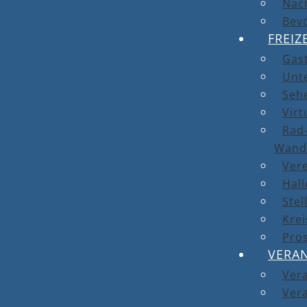
Nach
Bev
FREIZ
Gas
Unt
Seh
Virt
Rad-
Wand
Ver
Hal
Stel
Kre
Pro
VERA
Ver
Vera