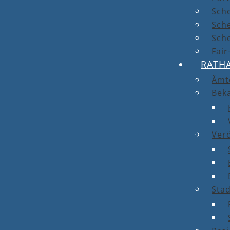
Sch
Sch
Sche
Fai
RATH
Ämt
Bek
Ver
Stad