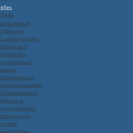
elles
tteile
Burgambach
Erlabronn
Grappertshofen
Klosterdorf
Hohlweiler
Kornhöfstadt
Neuses
Oberlaimbach
Ruthmannsweiler
Schnodsenbach
Thierberg
Unterlaimbach
Zeisenbronn
chichte
tnerschaften