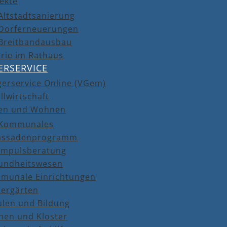
ekte
Altstadtsanierung
Dorferneuerungen
Breitbandausbau
rie im Rathaus
ERSERVICE
gerservice Online (VGem)
llwirtschaft
en und Wohnen
Kommunales
assadenprogramm
Impulsberatung
undheitswesen
munale Einrichtungen
dergärten
ulen und Bildung
hen und Kloster