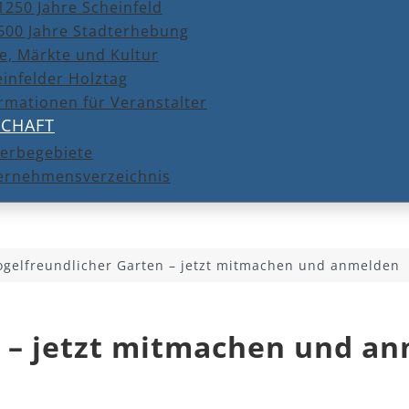
1250 Jahre Scheinfeld
600 Jahre Stadterhebung
e, Märkte und Kultur
infelder Holztag
rmationen für Veranstalter
SCHAFT
erbegebiete
ernehmensverzeichnis
ogelfreundlicher Garten – jetzt mitmachen und anmelden
n – jetzt mitmachen und a