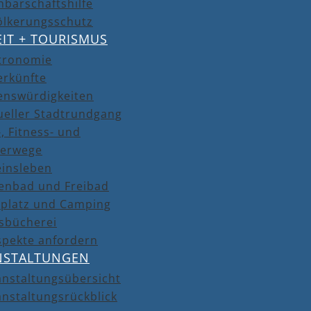
barschaftshilfe
ölkerungsschutz
EIT + TOURISMUS
tronomie
erkünfte
enswürdigkeiten
ueller Stadtrundgang
, Fitness- und
erwege
einsleben
lenbad und Freibad
lplatz und Camping
isbücherei
spekte anfordern
NSTALTUNGEN
anstaltungsübersicht
nstaltungsrückblick