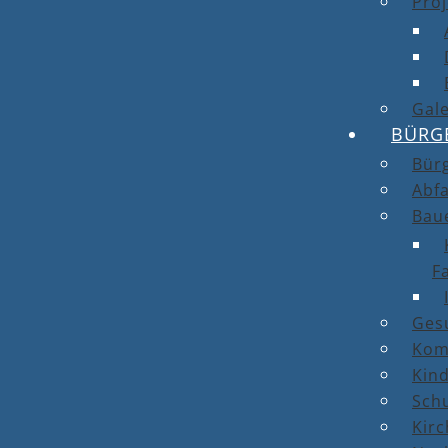
Proj
Gale
BÜRG
Bür
Abfa
Bau
F
Ges
Kom
Kin
Sch
Kirc