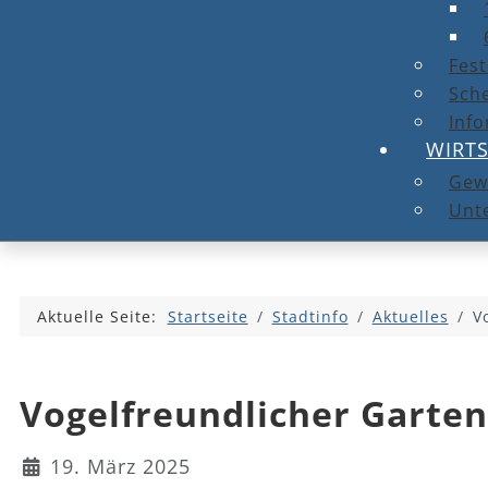
Fest
Sche
Info
WIRT
Gew
Unt
Aktuelle Seite:
Startseite
Stadtinfo
Aktuelles
V
Vogelfreundlicher Garte
Details
19. März 2025