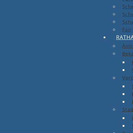
Sch
Sch
Sche
Fai
RATH
Ämt
Bek
Ver
Stad