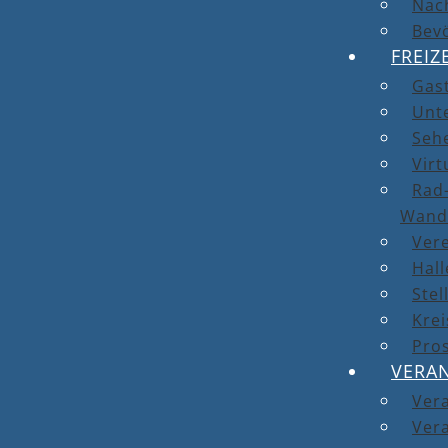
Nach
Bev
FREIZ
Gas
Unt
Seh
Virt
Rad-
Wand
Ver
Hal
Stel
Kre
Pro
VERA
Ver
Vera