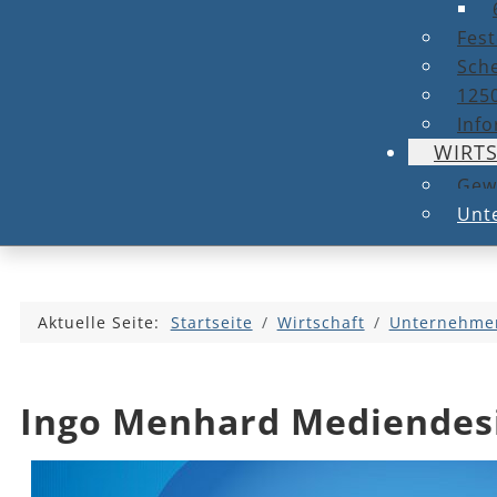
Fest
Sche
1250
Info
WIRT
Gew
Unt
Aktuelle Seite:
Startseite
Wirtschaft
Unternehmen
Ingo Menhard Mediendes