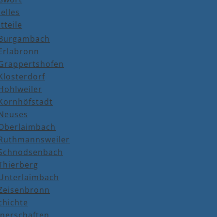
elles
tteile
Burgambach
Erlabronn
Grappertshofen
Klosterdorf
Hohlweiler
Kornhöfstadt
Neuses
Oberlaimbach
Ruthmannsweiler
Schnodsenbach
Thierberg
Unterlaimbach
Zeisenbronn
chichte
tnerschaften