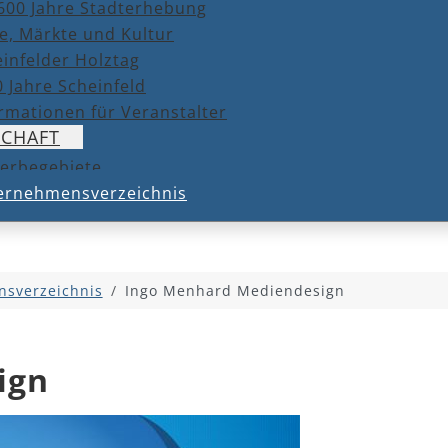
600 Jahre Stadterhebung
e, Märkte und Kultur
infelder Holztag
 Jahre Scheinfeld
rmationen für Veranstalter
SCHAFT
erbegebiete
ernehmensverzeichnis
sverzeichnis
Ingo Menhard Mediendesign
ign