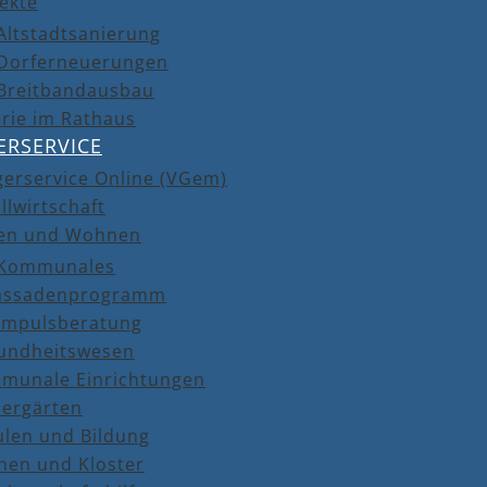
ekte
Altstadtsanierung
Dorferneuerungen
Breitbandausbau
rie im Rathaus
ERSERVICE
gerservice Online (VGem)
llwirtschaft
en und Wohnen
Kommunales
assadenprogramm
Impulsberatung
undheitswesen
munale Einrichtungen
dergärten
ulen und Bildung
hen und Kloster