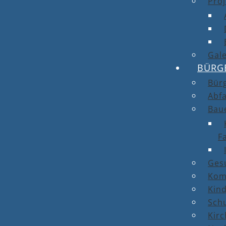
Proj
Gale
BÜRG
Bür
Abfa
Bau
F
Ges
Kom
Kin
Sch
Kirc