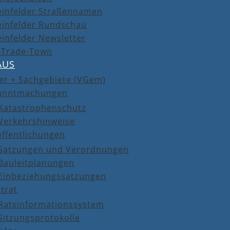
einfelder Straßennamen
einfelder Rundschau
infelder Newsletter
r-Trade-Town
AUS
er + Sachgebiete (VGem)
anntmachungen
Katastrophenschutz
Verkehrshinweise
öffentlichungen
Satzungen und Verordnungen
Bauleitplanungen
Einbeziehungssatzungen
trat
Ratsinformationssystem
Sitzungsprotokolle