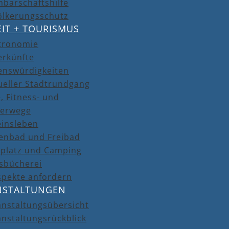
barschaftshilfe
ölkerungsschutz
EIT + TOURISMUS
tronomie
erkünfte
enswürdigkeiten
ueller Stadtrundgang
, Fitness- und
erwege
einsleben
lenbad und Freibad
lplatz und Camping
isbücherei
spekte anfordern
NSTALTUNGEN
anstaltungsübersicht
nstaltungsrückblick