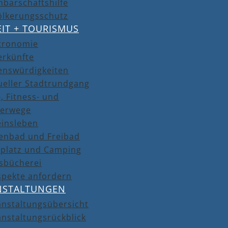
barschaftshilfe
ölkerungsschutz
EIT + TOURISMUS
tronomie
erkünfte
enswürdigkeiten
ueller Stadtrundgang
, Fitness- und
erwege
einsleben
lenbad und Freibad
lplatz und Camping
isbücherei
spekte anfordern
NSTALTUNGEN
anstaltungsübersicht
nstaltungsrückblick