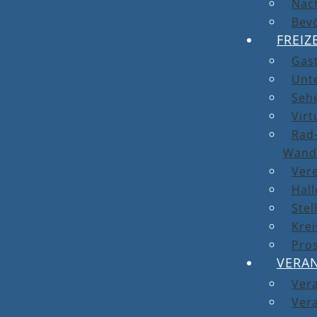
Nach
Bev
FREIZ
Gas
Unt
Seh
Virt
Rad-
Wand
Ver
Hal
Stel
Kre
Pro
VERA
Ver
Vera