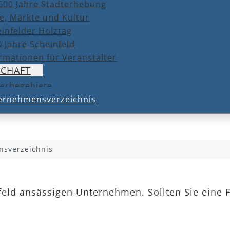
600 Jahre Stadterhebung
e, Märkte und Kultur
infelder Holztag
 Jahre Scheinfeld
rmationen für Veranstalter
SCHAFT
erbegebiete
ernehmensverzeichnis
sverzeichnis
nfeld ansässigen Unternehmen. Sollten Sie eine 