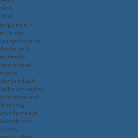
elles
tteile
Burgambach
Erlabronn
Grappertshofen
Klosterdorf
Hohlweiler
Kornhöfstadt
Neuses
Oberlaimbach
Ruthmannsweiler
Schnodsenbach
Thierberg
Unterlaimbach
Zeisenbronn
chichte
tnerschaften