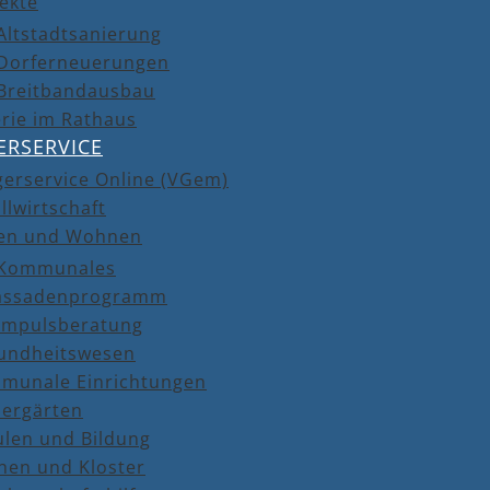
ekte
Altstadtsanierung
Dorferneuerungen
Breitbandausbau
rie im Rathaus
ERSERVICE
gerservice Online (VGem)
llwirtschaft
en und Wohnen
Kommunales
assadenprogramm
Impulsberatung
undheitswesen
munale Einrichtungen
dergärten
ulen und Bildung
hen und Kloster