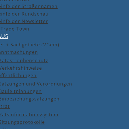
einfelder Straßennamen
einfelder Rundschau
infelder Newsletter
r-Trade-Town
AUS
er + Sachgebiete (VGem)
anntmachungen
Katastrophenschutz
Verkehrshinweise
öffentlichungen
Satzungen und Verordnungen
Bauleitplanungen
Einbeziehungssatzungen
trat
Ratsinformationssystem
Sitzungsprotokolle