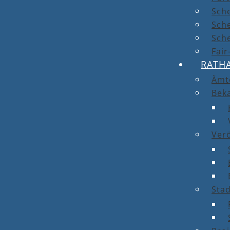
Sch
Sch
Sche
Fai
RATH
Ämt
Bek
Ver
Stad