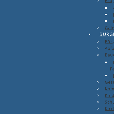
Proj
Gale
BÜRG
Bür
Abfa
Bau
F
Ges
Kom
Kin
Sch
Kirc