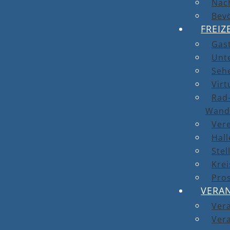
Nach
Bev
FREIZ
Gas
Unt
Seh
Virt
Rad-
Wand
Ver
Hal
Stel
Kre
Pro
VERA
Ver
Vera