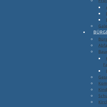
Proj
Gale
BÜRG
Bür
Abfa
Bau
F
Ges
Kom
Kin
Sch
Kirc