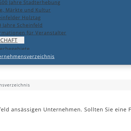
600 Jahre Stadterhebung
e, Märkte und Kultur
infelder Holztag
 Jahre Scheinfeld
rmationen für Veranstalter
SCHAFT
erbegebiete
ernehmensverzeichnis
sverzeichnis
nfeld ansässigen Unternehmen. Sollten Sie eine 