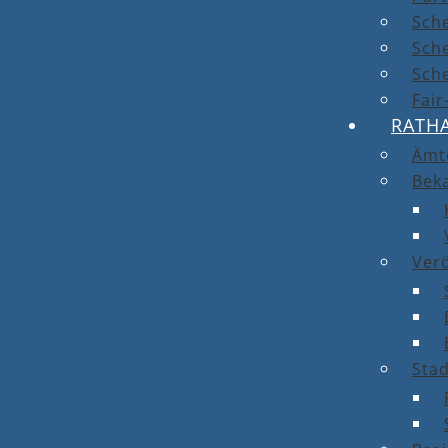
Sch
Sch
Sche
Fai
RATH
Ämt
Bek
Ver
Stad