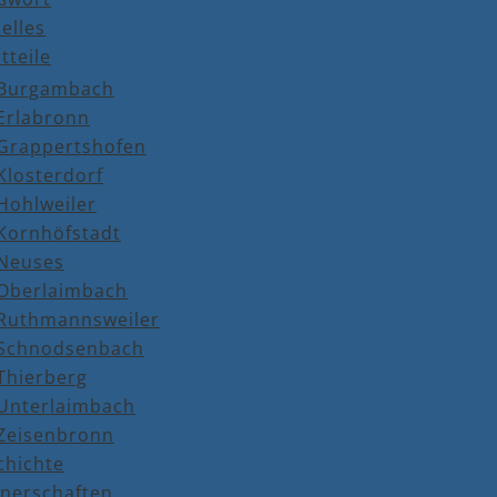
elles
tteile
Burgambach
Erlabronn
Grappertshofen
Klosterdorf
Hohlweiler
Kornhöfstadt
Neuses
Oberlaimbach
Ruthmannsweiler
Schnodsenbach
Thierberg
Unterlaimbach
Zeisenbronn
chichte
tnerschaften