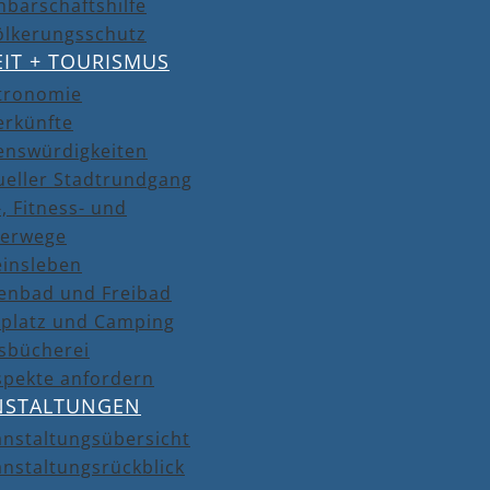
barschaftshilfe
ölkerungsschutz
EIT + TOURISMUS
tronomie
erkünfte
enswürdigkeiten
ueller Stadtrundgang
, Fitness- und
erwege
einsleben
lenbad und Freibad
lplatz und Camping
isbücherei
spekte anfordern
NSTALTUNGEN
anstaltungsübersicht
nstaltungsrückblick