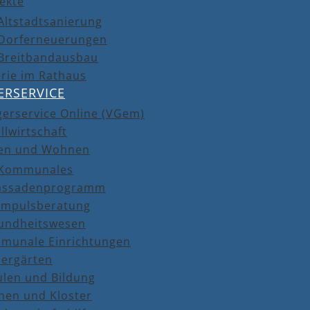
ekte
Altstadtsanierung
Dorferneuerungen
Breitbandausbau
rie im Rathaus
ERSERVICE
gerservice Online (VGem)
llwirtschaft
en und Wohnen
Kommunales
assadenprogramm
Impulsberatung
undheitswesen
munale Einrichtungen
dergärten
ulen und Bildung
hen und Kloster