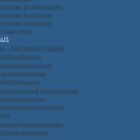
einfelder Straßennamen
einfelder Rundschau
infelder Newsletter
r-Trade-Town
AUS
er + Sachgebiete (VGem)
anntmachungen
Katastrophenschutz
Verkehrshinweise
öffentlichungen
Satzungen und Verordnungen
Bauleitplanungen
Einbeziehungssatzungen
trat
Ratsinformationssystem
Sitzungsprotokolle