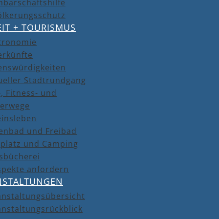
barschaftshilfe
ölkerungsschutz
EIT + TOURISMUS
tronomie
erkünfte
enswürdigkeiten
ueller Stadtrundgang
, Fitness- und
erwege
einsleben
lenbad und Freibad
lplatz und Camping
isbücherei
spekte anfordern
NSTALTUNGEN
anstaltungsübersicht
nstaltungsrückblick