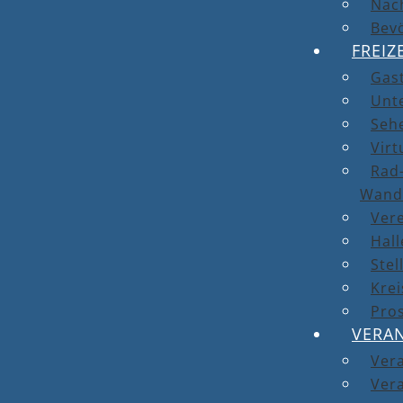
Nach
Bev
FREIZ
Gas
Unt
Seh
Virt
Rad-
Wand
Ver
Hal
Stel
Kre
Pro
VERA
Ver
Vera