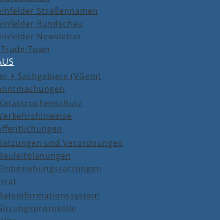
einfelder Straßennamen
einfelder Rundschau
infelder Newsletter
r-Trade-Town
AUS
er + Sachgebiete (VGem)
anntmachungen
Katastrophenschutz
Verkehrshinweise
öffentlichungen
Satzungen und Verordnungen
Bauleitplanungen
Einbeziehungssatzungen
trat
Ratsinformationssystem
Sitzungsprotokolle