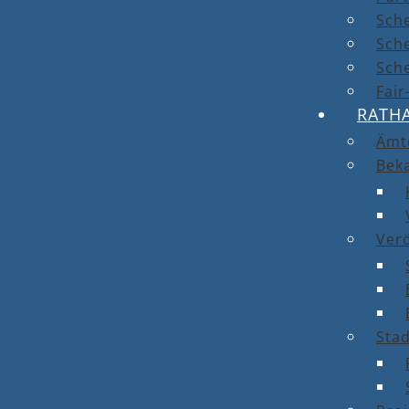
Sch
Sch
Sche
Fai
RATH
Ämt
Bek
Ver
Stad