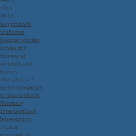
elles
tteile
Burgambach
Erlabronn
Grappertshofen
Klosterdorf
Hohlweiler
Kornhöfstadt
Neuses
Oberlaimbach
Ruthmannsweiler
Schnodsenbach
Thierberg
Unterlaimbach
Zeisenbronn
chichte
tnerschaften