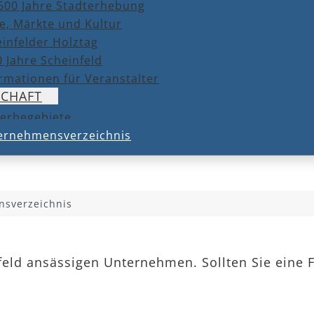
600 Jahre Stadterhebung
e, Märkte und Kultur
infelder Holztag
 Jahre Scheinfeld
rmationen für Veranstalter
SCHAFT
erbegebiete
ernehmensverzeichnis
sverzeichnis
nfeld ansässigen Unternehmen. Sollten Sie eine 