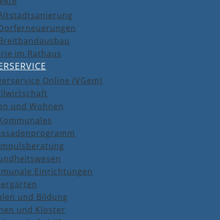
ekte
Altstadtsanierung
Dorferneuerungen
Breitbandausbau
rie im Rathaus
ERSERVICE
gerservice Online (VGem)
llwirtschaft
en und Wohnen
Kommunales
assadenprogramm
Impulsberatung
undheitswesen
munale Einrichtungen
dergärten
ulen und Bildung
hen und Kloster