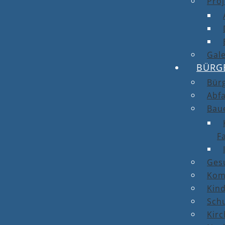
Proj
Gale
BÜRG
Bür
Abfa
Bau
F
Ges
Kom
Kin
Sch
Kirc