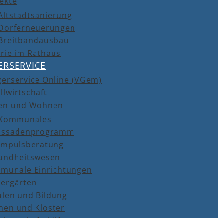
ekte
Altstadtsanierung
Dorferneuerungen
Breitbandausbau
rie im Rathaus
ERSERVICE
gerservice Online (VGem)
llwirtschaft
en und Wohnen
Kommunales
assadenprogramm
Impulsberatung
undheitswesen
munale Einrichtungen
dergärten
ulen und Bildung
hen und Kloster