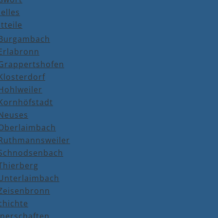
elles
tteile
Burgambach
Erlabronn
Grappertshofen
Klosterdorf
Hohlweiler
Kornhöfstadt
Neuses
Oberlaimbach
Ruthmannsweiler
Schnodsenbach
Thierberg
Unterlaimbach
Zeisenbronn
chichte
tnerschaften