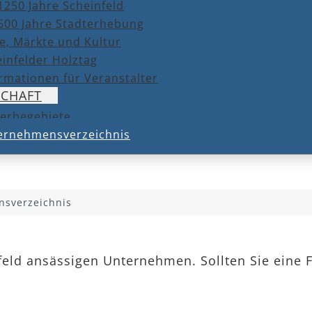
1250 Jahre Scheinfeld
600 Jahre Stadterhebung
e, Märkte und Kultur
infelder Holztag
rmationen für Veranstalter
SCHAFT
erbegebiete
ernehmensverzeichnis
sverzeichnis
nfeld ansässigen Unternehmen. Sollten Sie eine 