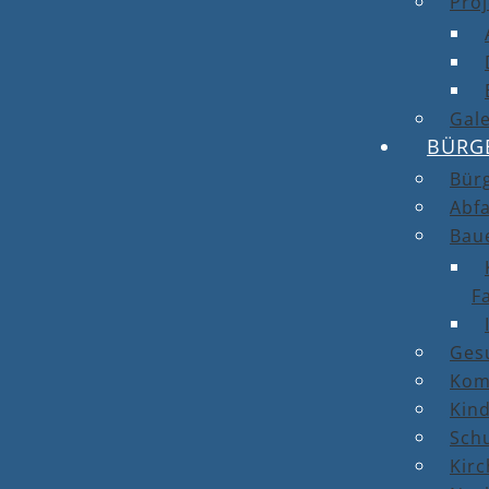
Proj
Gale
BÜRG
Bür
Abfa
Bau
F
Ges
Kom
Kin
Sch
Kirc