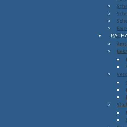
Sch
Sch
Sche
Fai
RATH
Ämt
Bek
Ver
Stad