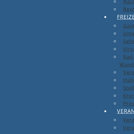
Nach
Bev
FREIZ
Gas
Unt
Seh
Virt
Rad-
Wand
Ver
Hal
Stel
Kre
Pro
VERA
Ver
Vera