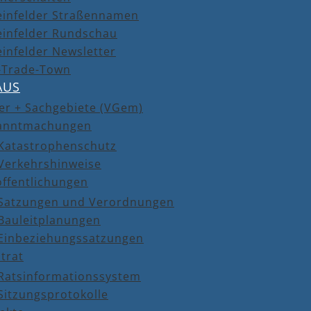
einfelder Straßennamen
einfelder Rundschau
infelder Newsletter
r-Trade-Town
AUS
er + Sachgebiete (VGem)
anntmachungen
Katastrophenschutz
Verkehrshinweise
öffentlichungen
Satzungen und Verordnungen
Bauleitplanungen
Einbeziehungssatzungen
trat
Ratsinformationssystem
Sitzungsprotokolle