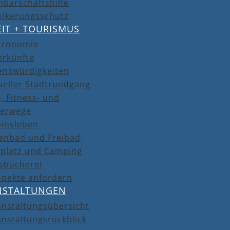
barschaftshilfe
ölkerungsschutz
EIT + TOURISMUS
tronomie
erkünfte
enswürdigkeiten
ueller Stadtrundgang
, Fitness- und
erwege
einsleben
lenbad und Freibad
lplatz und Camping
isbücherei
spekte anfordern
NSTALTUNGEN
anstaltungsübersicht
nstaltungsrückblick