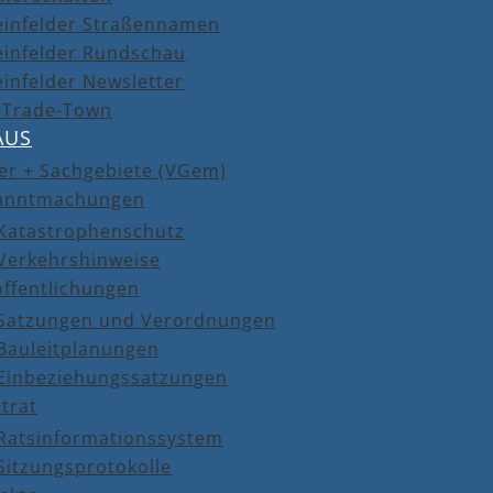
einfelder Straßennamen
einfelder Rundschau
infelder Newsletter
r-Trade-Town
AUS
er + Sachgebiete (VGem)
anntmachungen
Katastrophenschutz
Verkehrshinweise
öffentlichungen
Satzungen und Verordnungen
Bauleitplanungen
Einbeziehungssatzungen
trat
Ratsinformationssystem
Sitzungsprotokolle