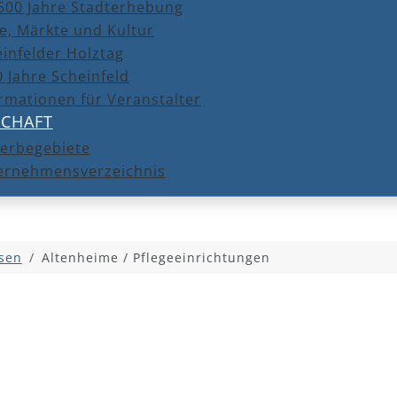
600 Jahre Stadterhebung
e, Märkte und Kultur
infelder Holztag
 Jahre Scheinfeld
rmationen für Veranstalter
SCHAFT
erbegebiete
ernehmensverzeichnis
sen
Altenheime / Pflegeeinrichtungen