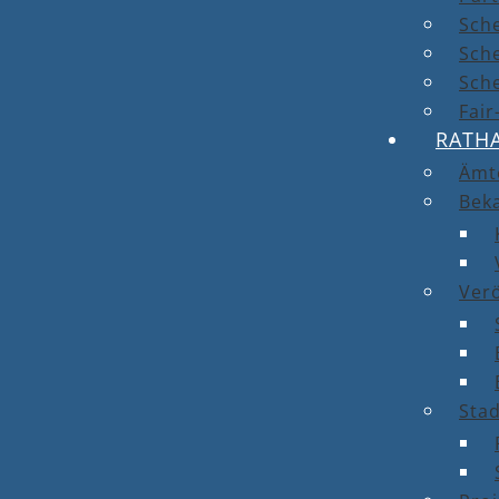
Sch
Sch
Sche
Fai
RATH
Ämt
Bek
Ver
Stad