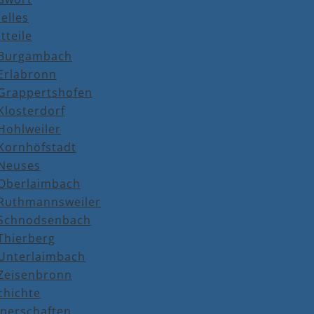
elles
tteile
Burgambach
Erlabronn
Grappertshofen
Klosterdorf
Hohlweiler
Kornhöfstadt
Neuses
Oberlaimbach
Ruthmannsweiler
Schnodsenbach
Thierberg
Unterlaimbach
Zeisenbronn
chichte
tnerschaften