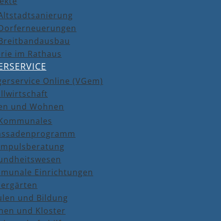
ekte
Altstadtsanierung
Dorferneuerungen
Breitbandausbau
rie im Rathaus
ERSERVICE
gerservice Online (VGem)
llwirtschaft
en und Wohnen
Kommunales
assadenprogramm
Impulsberatung
undheitswesen
munale Einrichtungen
dergärten
ulen und Bildung
hen und Kloster