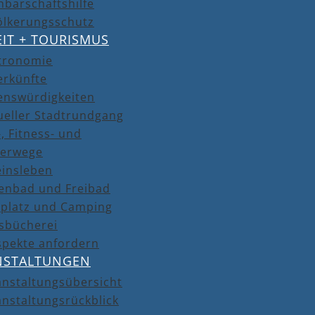
barschaftshilfe
ölkerungsschutz
EIT + TOURISMUS
tronomie
erkünfte
enswürdigkeiten
ueller Stadtrundgang
, Fitness- und
erwege
einsleben
lenbad und Freibad
lplatz und Camping
isbücherei
spekte anfordern
NSTALTUNGEN
anstaltungsübersicht
nstaltungsrückblick