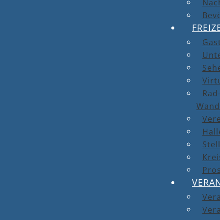
Nach
Bev
FREIZ
Gas
Unt
Seh
Virt
Rad-
Wand
Ver
Hal
Stel
Kre
Pro
VERA
Ver
Vera