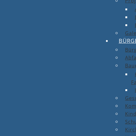
Proj
Gale
BÜRG
Bür
Abfa
Bau
F
Ges
Kom
Kin
Sch
Kirc