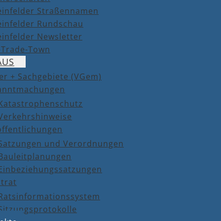
einfelder Straßennamen
einfelder Rundschau
infelder Newsletter
r-Trade-Town
AUS
er + Sachgebiete (VGem)
anntmachungen
Katastrophenschutz
Verkehrshinweise
öffentlichungen
Satzungen und Verordnungen
Bauleitplanungen
Einbeziehungssatzungen
trat
Ratsinformationssystem
Sitzungsprotokolle