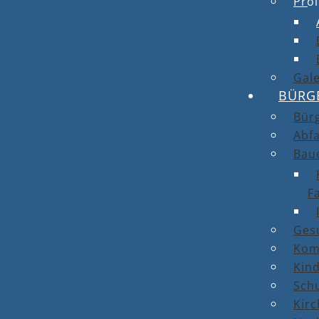
Proj
Gale
BÜRG
Bür
Abfa
Bau
F
Ges
Kom
Kin
Sch
Kirc