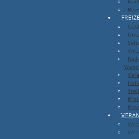
Nach
Bev
FREIZ
Gas
Unt
Seh
Virt
Rad-
Wand
Ver
Hal
Stel
Kre
Pro
VERA
Ver
Vera