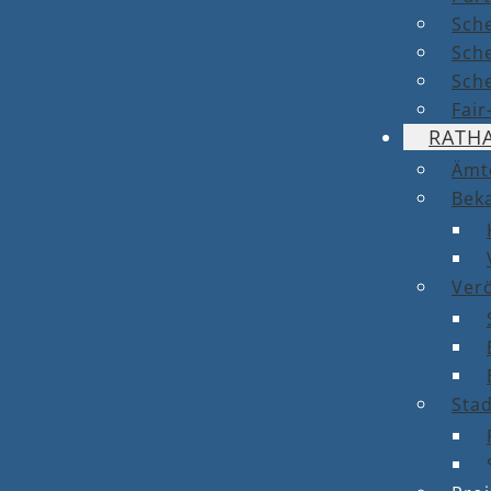
Sch
Sch
Sche
Fai
RATH
Ämt
Bek
Ver
Stad