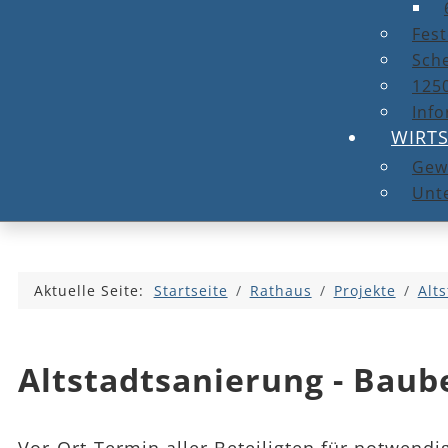
Fest
Sche
1250
Info
WIRT
Gew
Unt
Aktuelle Seite:
Startseite
Rathaus
Projekte
Alt
Altstadtsanierung - Baube