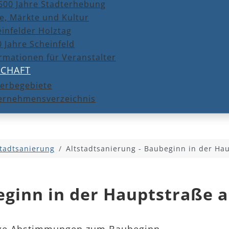
600 Jahre Stadterhebung
e, Märkte und Kultur
infelder Holztag
 Jahre Scheinfeld
rmationen für Veranstalter
SCHAFT
erbegebiete
ernehmensverzeichnis
stadtsanierung
Altstadtsanierung - Baubeginn in der Hau
ginn in der Hauptstraße ab