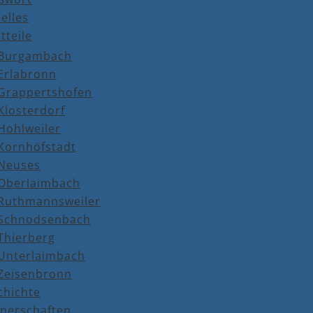
elles
tteile
Burgambach
Erlabronn
Grappertshofen
Klosterdorf
Hohlweiler
Kornhöfstadt
Neuses
Oberlaimbach
Ruthmannsweiler
Schnodsenbach
Thierberg
Unterlaimbach
Zeisenbronn
chichte
tnerschaften