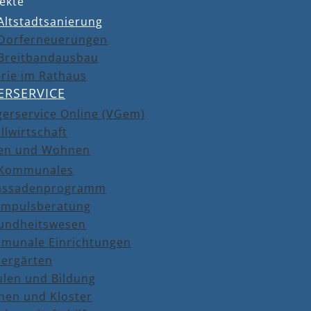
ekte
Altstadtsanierung
Dorferneuerungen
Breitbandausbau
rie im Rathaus
ERSERVICE
gerservice Online (VGem)
llwirtschaft
en und Wohnen
Kommunales
assadenprogramm
Impulsberatung
undheitswesen
munale Einrichtungen
dergärten
ulen und Bildung
hen und Kloster