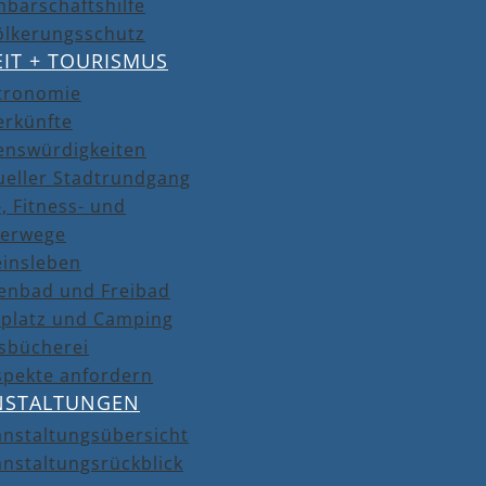
barschaftshilfe
ölkerungsschutz
EIT + TOURISMUS
tronomie
erkünfte
enswürdigkeiten
ueller Stadtrundgang
, Fitness- und
erwege
einsleben
lenbad und Freibad
lplatz und Camping
isbücherei
spekte anfordern
NSTALTUNGEN
anstaltungsübersicht
nstaltungsrückblick