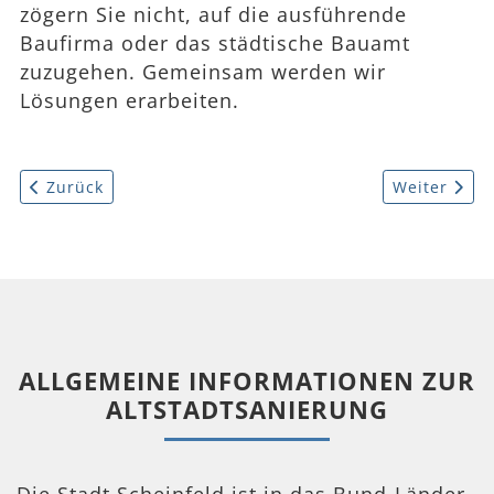
zögern Sie nicht, auf die ausführende
Baufirma oder das städtische Bauamt
zuzugehen. Gemeinsam werden wir
Lösungen erarbeiten.
Vorheriger Beitrag: Altstadtsanierung - Baubeginn in d
Nächster Be
Zurück
Weiter
ALLGEMEINE INFORMATIONEN ZUR
ALTSTADTSANIERUNG
Die Stadt Scheinfeld ist in das Bund-Länder-