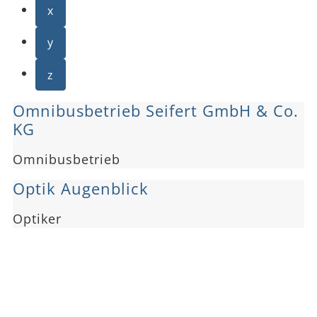
x
y
z
Omnibusbetrieb Seifert GmbH & Co.
KG
Omnibusbetrieb
Optik Augenblick
Optiker