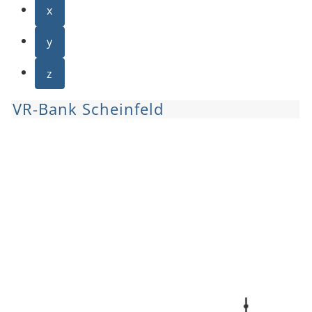
x
y
z
VR-Bank Scheinfeld