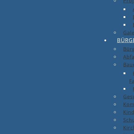
Proj
Gale
BÜRG
Bür
Abfa
Bau
F
Ges
Kom
Kin
Sch
Kirc