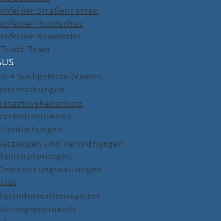
einfelder Straßennamen
einfelder Rundschau
infelder Newsletter
r-Trade-Town
AUS
er + Sachgebiete (VGem)
anntmachungen
Katastrophenschutz
Verkehrshinweise
öffentlichungen
Satzungen und Verordnungen
Bauleitplanungen
Einbeziehungssatzungen
trat
Ratsinformationssystem
Sitzungsprotokolle