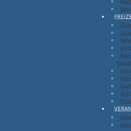
Nach
Bev
FREIZ
Gas
Unt
Seh
Virt
Rad-
Wand
Ver
Hal
Stel
Kre
Pro
VERA
Ver
Vera