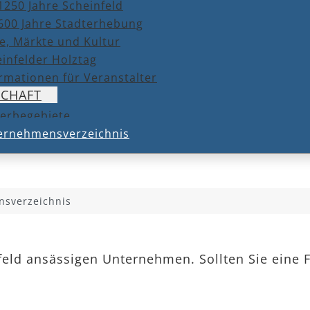
1250 Jahre Scheinfeld
600 Jahre Stadterhebung
e, Märkte und Kultur
infelder Holztag
rmationen für Veranstalter
SCHAFT
erbegebiete
ernehmensverzeichnis
sverzeichnis
nfeld ansässigen Unternehmen. Sollten Sie eine 