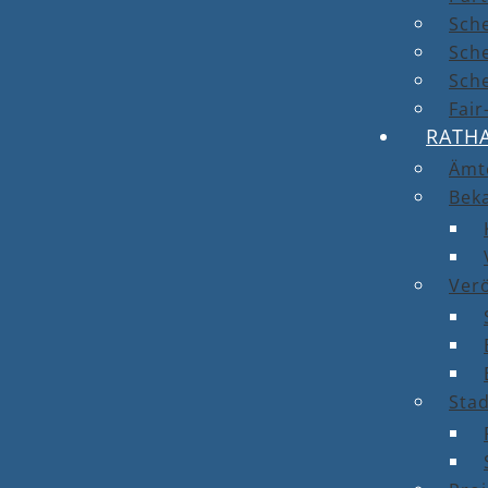
Sch
Sch
Sche
Fai
RATH
Ämt
Bek
Ver
Stad