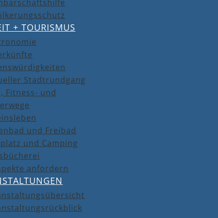
barschaftshilfe
ölkerungsschutz
EIT + TOURISMUS
tronomie
erkünfte
enswürdigkeiten
ueller Stadtrundgang
, Fitness- und
erwege
einsleben
lenbad und Freibad
lplatz und Camping
isbücherei
spekte anfordern
NSTALTUNGEN
anstaltungsübersicht
nstaltungsrückblick