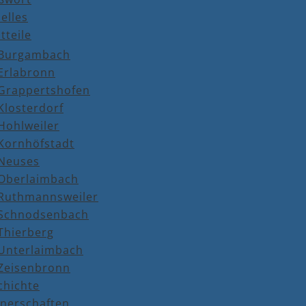
elles
tteile
Burgambach
Erlabronn
Grappertshofen
Klosterdorf
Hohlweiler
Kornhöfstadt
Neuses
Oberlaimbach
Ruthmannsweiler
Schnodsenbach
Thierberg
Unterlaimbach
Zeisenbronn
chichte
tnerschaften