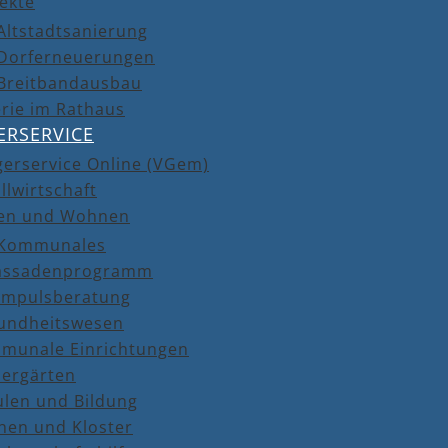
ekte
Altstadtsanierung
Dorferneuerungen
Breitbandausbau
rie im Rathaus
ERSERVICE
gerservice Online (VGem)
llwirtschaft
en und Wohnen
Kommunales
assadenprogramm
Impulsberatung
undheitswesen
munale Einrichtungen
dergärten
ulen und Bildung
hen und Kloster